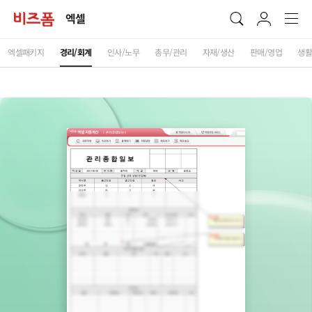
엑셀
엑셀패키지
경리/회계
인사/노무
총무/관리
자재/생산
판매/영업
생활