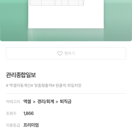
찜하기
관리종합일보
# 엑셀자동계산
# 맞춤형출력
# 원클릭 파일저장
엑셀
경리/회계
퇴직금
카테고리
1,866
조회수
프리미엄
이용등급