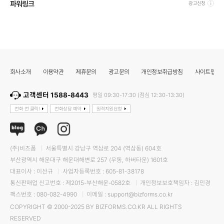
파워링크
광고신청
회사소개
이용약관
제휴문의
광고문의
개인정보취급방침
사이트맵
고객센터 1588-8443
평일 09:30-17:30 (점심 12:30-13:30)
전화 전 클릭!
전화상담 예약
원격지원요청
(주)비즈폼
서울특별시 강남구 역삼로 204 (역삼동) 604호
부산광역시 해운대구 해운대해변로 257 (우동, 하버타운) 1601호
대표이사 : 이선규
사업자등록번호 : 605-81-38178
통신판매업 신고번호 : 제2015-부산해운-0582호
개인정보보호책임자 : 김민경
팩스번호 : 080-082-4990
이메일 : support@bizforms.co.kr
COPYRIGHT © 2000-2025 BY BIZFORMS.CO.KR ALL RIGHTS
RESERVED