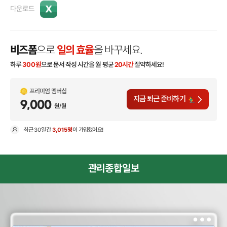
다운로드
비즈폼
으로
일의 효율
을 바꾸세요.
하루
300
원
으로 문서 작성 시간을 월 평균
20시간
절약하세요!
프리미엄 멤버십
지금 퇴근 준비하기
9,000
원/월
최근
30일
간
3,015명
이 가입했어요!
현
관리종합일보