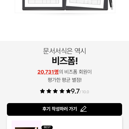
문서서식은 역시
비즈폼!
20,731명
의 비즈폼 회원이
평가한 평균 별점!
9.7
/ 10.0
후기 작성하러 가기
BEST