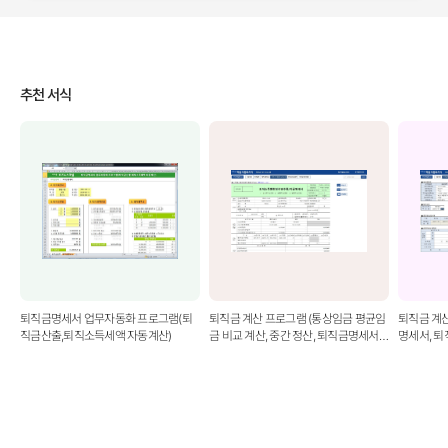
추천 서식
퇴직금명세서 업무자동화 프로그램(퇴
퇴직금 계산 프로그램 (통상임금 평균임
퇴직금 계산
직금산출,퇴직소득세액 자동계산)
금 비교 계산, 중간 정산, 퇴직금명세서,
명세서, 
퇴직소득원천징수영수증, 퇴직금지급내
금지급내역,
역)