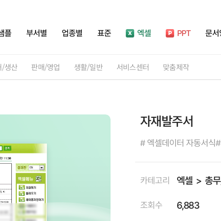
샘플
부서별
업종별
표준
엑셀
PPT
문서
재/생산
판매/영업
생활/일반
서비스센터
맞춤제작
자재발주서
# 엑셀데이터 자동서식
엑셀
총무
카테고리
6,883
조회수