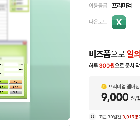
프리미엄
이용등급
다운로드
비즈폼
으로
일의
하루
300
원
으로 문서 
프리미엄 멤버십
9,000
원/
최근
30일
간
3,015명