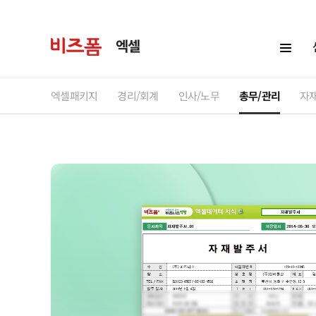
엑셀
엑셀패키지
경리/회계
인사/노무
총무/관리
자