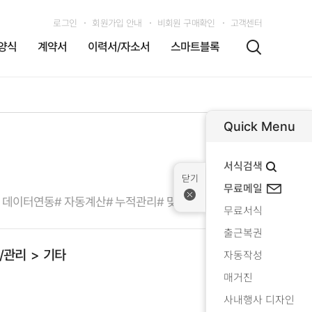
로그인
회원가입 안내
비회원 구매확인
고객센터
양식
계약서
이력서/자소서
스마트블록
Quick Menu
서식검색
무료메일
# 데이터연동
# 자동계산
# 누적관리
# 맞춤형출력
무료서식
출근복권
/관리
기타
자동작성
매거진
사내행사 디자인