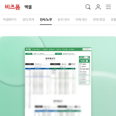
엑셀
엑셀패키지
경리/회계
인사/노무
총무/관리
자재/생산
판매/영업
생활