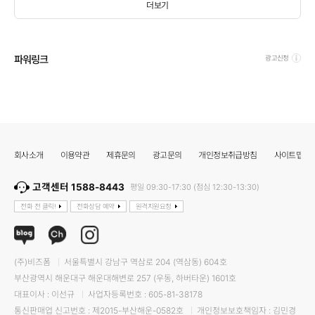
더보기
파워링크
광고신청
회사소개
이용약관
제휴문의
광고문의
개인정보취급방침
사이트맵
고객센터 1588-8443
평일 09:30-17:30 (점심 12:30-13:30)
전화 전 클릭!
전화상담 예약
원격지원요청
(주)비즈폼
서울특별시 강남구 역삼로 204 (역삼동) 604호
부산광역시 해운대구 해운대해변로 257 (우동, 하버타운) 1601호
대표이사 : 이선규
사업자등록번호 : 605-81-38178
통신판매업 신고번호 : 제2015-부산해운-0582호
개인정보보호책임자 : 김민경