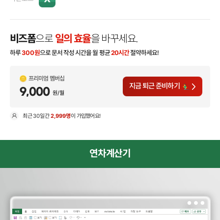
비즈폼
으로
일의 효율
을 바꾸세요.
하루
300
원
으로 문서 작성 시간을 월 평균
20시간
절약하세요!
프리미엄 멤버십
지금 퇴근 준비하기
9,000
원/월
최근
30일
간
2,999명
이 가입했어요!
현
연차계산기