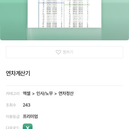
찜하기
연차계산기
엑셀
인사/노무
연차정산
카테고리
243
조회수
프리미엄
이용등급
다운로드