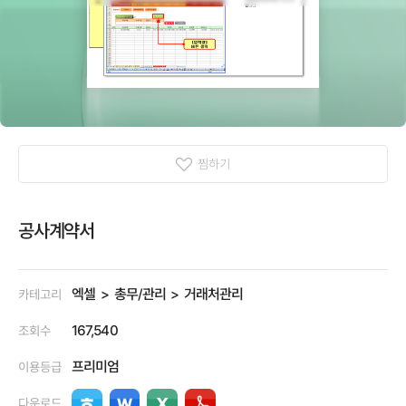
찜하기
공사계약서
엑셀
총무/관리
거래처관리
카테고리
167,540
조회수
프리미엄
이용등급
다운로드