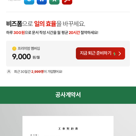
비즈폼
으로
일의 효율
을 바꾸세요.
하루
300
원
으로 문서 작성 시간을 월 평균
20시간
절약하세요!
프리미엄 멤버십
지금 퇴근 준비하기
9,000
원/월
최근
30일
간
2,999명
이 가입했어요!
현
공사계약서