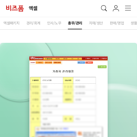
엑셀
엑셀패키지
경리/회계
인사/노무
총무/관리
자재/생산
판매/영업
생활