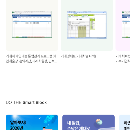
거래처 매입매출 통합관리 프로그램(매
거래명세표(거래처별 내역)
거래처 매
입매출장, 손익계산, 거래처원장, 견적서,
가수기입력,
거래명세서, 세금계산서, 계산서)
처원장, 견
계산서)
DO THE
Smart Block