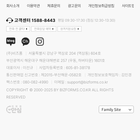
회사소개
이용약관
제휴문의
광고문의
개인정보취급방침
사이트맵
고객센터 1588-8443
평일 09:30-17:30 (점심 12:30-13:30)
전화 전 클릭!
전화상담 예약
원격지원요청
(주)비즈폼
서울특별시 강남구 역삼로 204 (역삼동) 604호
부산광역시 해운대구 해운대해변로 257 (우동, 하버타운) 1601호
대표이사 : 이선규
사업자등록번호 : 605-81-38178
통신판매업 신고번호 : 제2015-부산해운-0582호
개인정보보호책임자 : 김민경
팩스번호 : 080-082-4990
이메일 : support@bizforms.co.kr
COPYRIGHT © 2000-2025 BY BIZFORMS.CO.KR ALL RIGHTS
RESERVED
Family Site