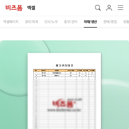
엑셀
엑셀패키지
경리/회계
인사/노무
총무/관리
자재/생산
판매/영업
생활