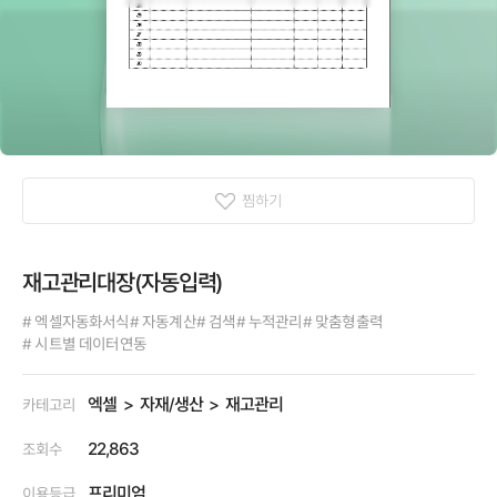
찜하기
재고관리대장(자동입력)
# 엑셀자동화서식
# 자동계산
# 검색
# 누적관리
# 맞춤형출력
# 시트별 데이터연동
엑셀
자재/생산
재고관리
카테고리
22,863
조회수
프리미엄
이용등급