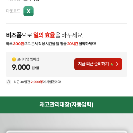
다운로드
비즈폼
으로
일의 효율
을 바꾸세요.
하루
300
원
으로 문서 작성 시간을 월 평균
20시간
절약하세요!
프리미엄 멤버십
지금 퇴근 준비하기
9,000
원/월
최근
30일
간
2,999명
이 가입했어요!
현
재고관리대장(자동입력)