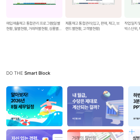
매입매출재고 통합관리 프로그램(일별
제품재고 통합관리(입고, 판매, 재고, 브
작업일지 및
현황, 월별현황, 거래처별현황, 상품별판
랜드별현황, 고객별현황)
박스단위, 
매현황, 재고현황, 미지급미수금현황, 거
래처원장, 견적서, 거래명세서, 세금계산
서, 계산서)
DO THE
Smart Block