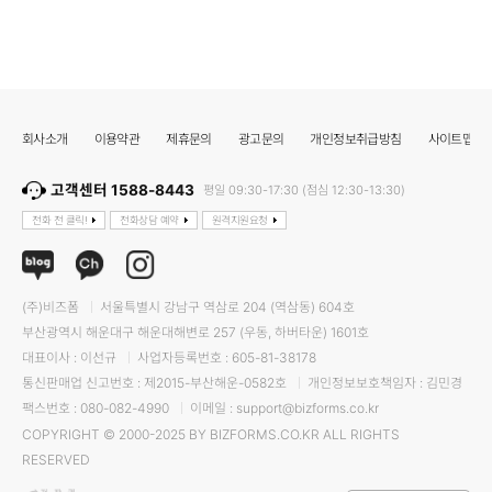
회사소개
이용약관
제휴문의
광고문의
개인정보취급방침
사이트맵
고객센터 1588-8443
평일 09:30-17:30 (점심 12:30-13:30)
전화 전 클릭!
전화상담 예약
원격지원요청
(주)비즈폼
서울특별시 강남구 역삼로 204 (역삼동) 604호
부산광역시 해운대구 해운대해변로 257 (우동, 하버타운) 1601호
대표이사 : 이선규
사업자등록번호 : 605-81-38178
통신판매업 신고번호 : 제2015-부산해운-0582호
개인정보보호책임자 : 김민경
팩스번호 : 080-082-4990
이메일 : support@bizforms.co.kr
COPYRIGHT © 2000-2025 BY BIZFORMS.CO.KR ALL RIGHTS
RESERVED