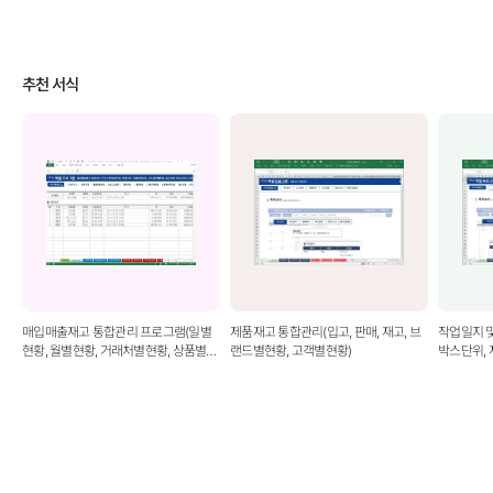
추천 서식
매입매출재고 통합관리 프로그램(일별
제품재고 통합관리(입고, 판매, 재고, 브
작업일지 및
현황, 월별현황, 거래처별현황, 상품별판
랜드별현황, 고객별현황)
박스단위, 
매현황, 재고현황, 미지급미수금현황, 거
래처원장, 견적서, 거래명세서, 세금계산
서, 계산서)