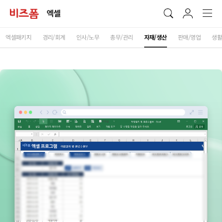
엑셀
엑셀패키지
경리/회계
인사/노무
총무/관리
자재/생산
판매/영업
생활