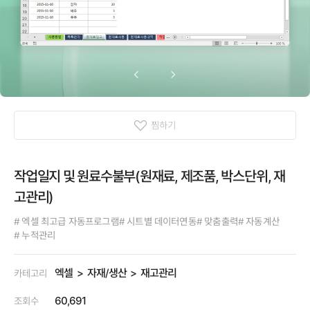
찜하기
작업일지 및 원료수불부(원재료, 제조품, 박스단위, 재
고관리)
# 엑셀 최고급 자동프로그램
# 시트별 데이터연동
# 맞춤출력
# 자동계산
# 누적관리
엑셀
자재/생산
재고관리
카테고리
60,691
조회수