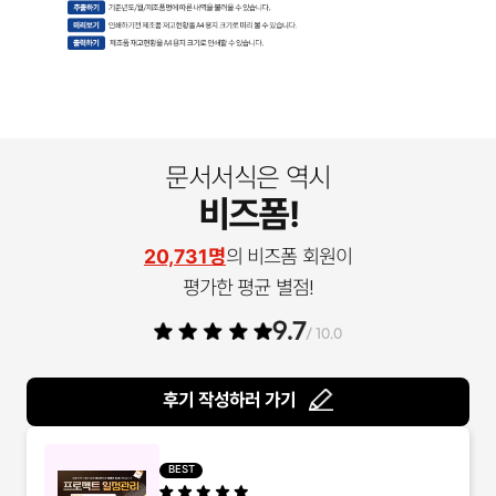
문서서식은 역시
비즈폼!
20,731명
의 비즈폼 회원이
평가한 평균 별점!
9.7
/ 10.0
후기 작성하러 가기
BEST