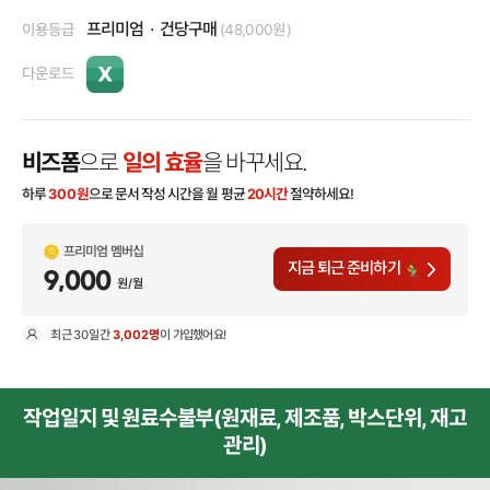
프리미엄
건당구매
이용등급
(48,000원)
다운로드
비즈폼
으로
일의 효율
을 바꾸세요.
하루
300
원
으로 문서 작성 시간을 월 평균
20시간
절약하세요!
프리미엄 멤버십
지금 퇴근 준비하기
9,000
원/월
최근
30일
간
3,002명
이 가입했어요!
현
작업일지 및 원료수불부(원재료, 제조품, 박스단위, 재고
관리)