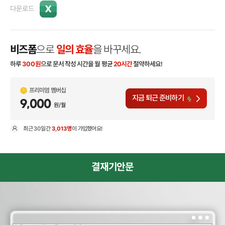
다운로드
비즈폼
으로
일의 효율
을 바꾸세요.
하루
300
원
으로 문서 작성 시간을 월 평균
20시간
절약하세요!
프리미엄 멤버십
지금 퇴근 준비하기
9,000
원/월
최근
30일
간
3,013명
이 가입했어요!
현
결재기안문