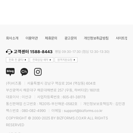
회사소개
이용약관
제휴문의
광고문의
개인정보취급방침
사이트맵
고객센터 1588-8443
평일 09:30-17:30 (점심 12:30-13:30)
전화 전 클릭!
전화상담 예약
원격지원요청
(주)비즈폼
서울특별시 강남구 역삼로 204 (역삼동) 604호
부산광역시 해운대구 해운대해변로 257 (우동, 하버타운) 1601호
대표이사 : 이선규
사업자등록번호 : 605-81-38178
통신판매업 신고번호 : 제2015-부산해운-0582호
개인정보보호책임자 : 김민경
팩스번호 : 080-082-4990
이메일 : support@bizforms.co.kr
COPYRIGHT © 2000-2025 BY BIZFORMS.CO.KR ALL RIGHTS
RESERVED