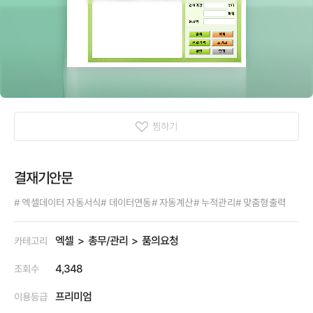
찜하기
결재기안문
# 엑셀데이터 자동서식
# 데이터연동
# 자동계산
# 누적관리
# 맞춤형출력
엑셀
총무/관리
품의요청
카테고리
4,348
조회수
프리미엄
이용등급