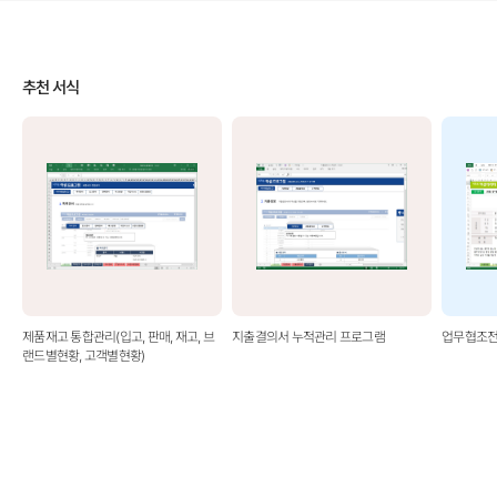
추천 서식
제품재고 통합관리(입고, 판매, 재고, 브
지출결의서 누적관리 프로그램
업무협조전
랜드별현황, 고객별현황)