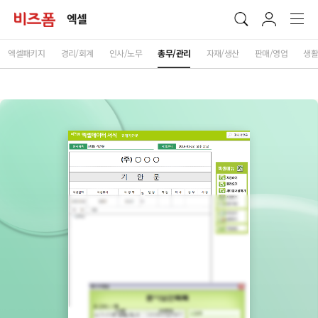
엑셀
엑셀패키지
경리/회계
인사/노무
총무/관리
자재/생산
판매/영업
생활