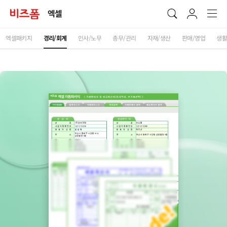
엑셀
엑셀패키지
경리/회계
인사/노무
총무/관리
자재/생산
판매/영업
생활