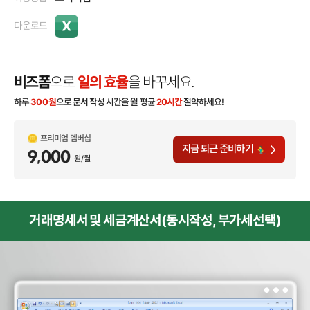
다운로드
비즈폼
으로
일의 효율
을 바꾸세요.
하루
300
원
으로 문서 작성 시간을 월 평균
20시간
절약하세요!
프리미엄 멤버십
지금 퇴근 준비하기
9,000
원/월
거래명세서 및 세금계산서(동시작성, 부가세선택)