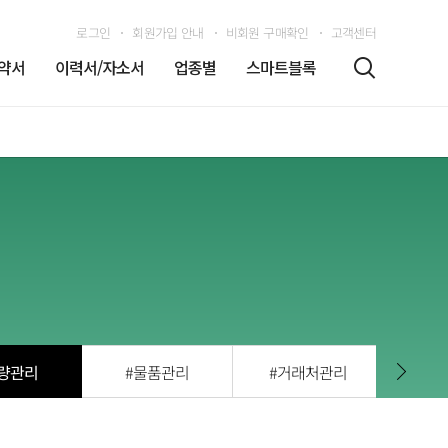
로그인
회원가입 안내
비회원 구매확인
고객센터
약서
이력서/자소서
업종별
스마트블록
량관리
#물품관리
#거래처관리
#