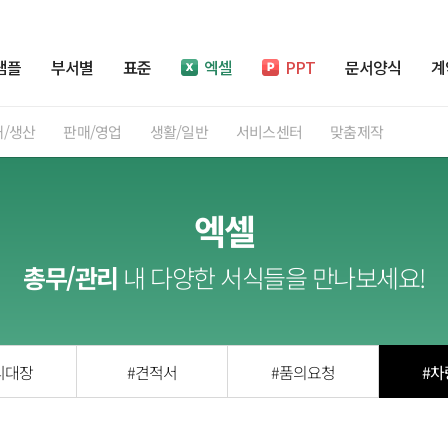
샘플
부서별
표준
엑셀
PPT
문서양식
계
재/생산
판매/영업
생활/일반
서비스센터
맞춤제작
엑셀
총무/관리
내 다양한 서식들을 만나보세요!
리대장
#견적서
#품의요청
#차