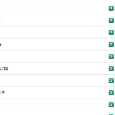
지
표
행기록
계부