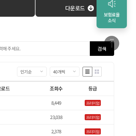
다운로드
보험료율
소식
검색
인기순
40개씩
운로드
조회수
등급
8,449
프리미엄
23,038
프리미엄
2,378
프리미엄