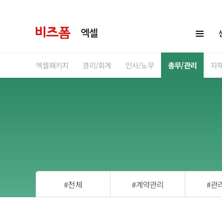
엑셀
엑셀패키지
경리/회계
인사/노무
총무/관리
자
#전체
#계약관리
#관