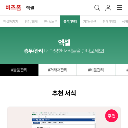
엑셀
엑셀패키지
경리/회계
인사/노무
총무/관리
자재/생산
판매/영업
생활
엑셀
총무/관리
내 다양한 서식들을 만나보세요!
#물품관리
#거래처관리
#비품관리
추천 서식
추천