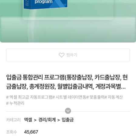
찜하기
입출금 통합관리 프로그램(통장출납장, 카드출납장, 현
금출납장, 총계정원장, 월별입출금내역, 계정과목별월
현황, 일계표, 월계표, 년계표)
# 엑셀 최고급 자동프로그램
# 시트별 데이터연동
# 맞춤출력
# 자동계산
# 누적관리
엑셀
경리/회계
입출금
카테고리
45,667
조회수