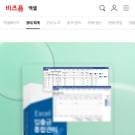
엑셀
엑셀패키지
경리/회계
인사/노무
총무/관리
자재/생산
판매/영업
생활