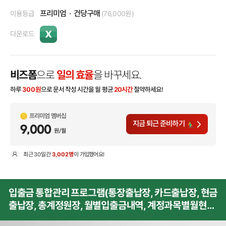
프리미엄
건당구매
이용등급
(76,000원)
다운로드
비즈폼
으로
일의 효율
을 바꾸세요.
하루
300
원
으로 문서 작성 시간을 월 평균
20시간
절약하세요!
프리미엄 멤버십
지금 퇴근 준비하기
9,000
원/월
최근
30일
간
3,002명
이 가입했어요!
현
입출금 통합관리 프로그램(통장출납장, 카드출납장, 현금
출납장, 총계정원장, 월별입출금내역, 계정과목별월현황,
일계표, 월계표, 년계표)