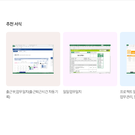
추천 서식
출근부,업무일지(출근퇴근시간 자동기
일일업무일지
프로젝트 
록)
업무관리, 
관리, 부서