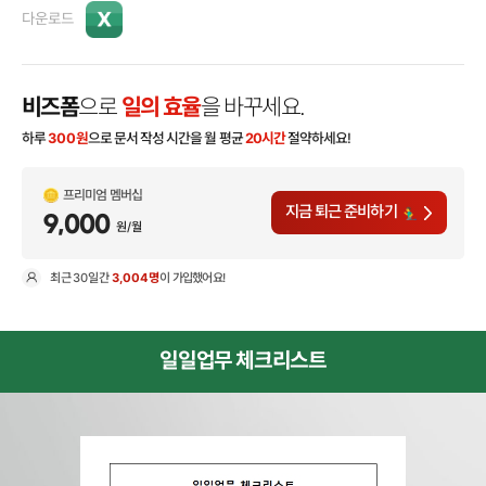
다운로드
비즈폼
으로
일의 효율
을 바꾸세요.
하루
300
원
으로 문서 작성 시간을 월 평균
20시간
절약하세요!
프리미엄 멤버십
지금 퇴근 준비하기
9,000
원/월
최근
30일
간
3,004명
이 가입했어요!
현
일일업무 체크리스트