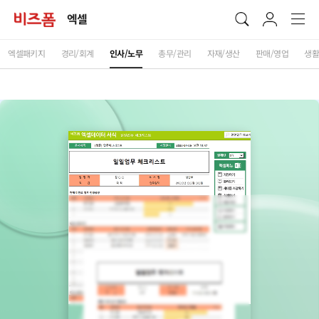
엑셀
엑셀패키지
경리/회계
인사/노무
총무/관리
자재/생산
판매/영업
생활