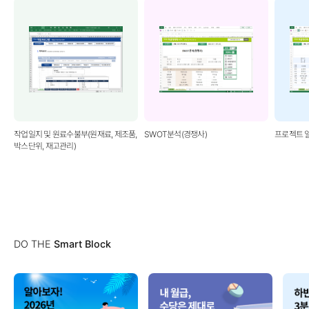
작업일지 및 원료수불부(원재료, 제조품,
SWOT분석(경쟁사)
프로젝트 
박스단위, 재고관리)
DO THE
Smart Block