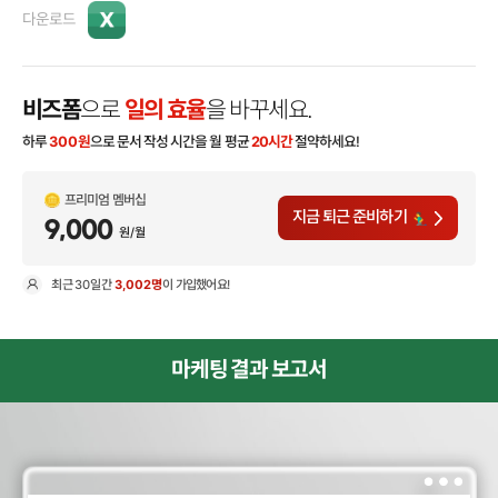
다운로드
비즈폼
으로
일의 효율
을 바꾸세요.
하루
300
원
으로 문서 작성 시간을 월 평균
20시간
절약하세요!
프리미엄 멤버십
지금 퇴근 준비하기
9,000
원/월
최근
30일
간
3,002명
이 가입했어요!
현
마케팅 결과 보고서