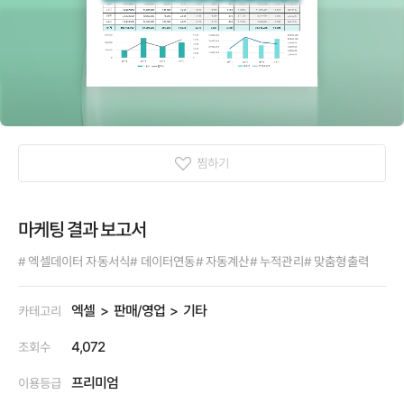
찜하기
마케팅 결과 보고서
# 엑셀데이터 자동서식
# 데이터연동
# 자동계산
# 누적관리
# 맞춤형출력
엑셀
판매/영업
기타
카테고리
4,072
조회수
프리미엄
이용등급