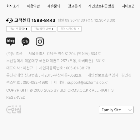
회사소개
이용약관
제휴문의
광고문의
개인정보취급방침
사이트맵
고객센터 1588-8443
평일 09:30-17:30 (점심 12:30-13:30)
전화 전 클릭!
전화상담 예약
원격지원요청
(주)비즈폼
서울특별시 강남구 역삼로 204 (역삼동) 604호
부산광역시 해운대구 해운대해변로 257 (우동, 하버타운) 1601호
대표이사 : 이선규
사업자등록번호 : 605-81-38178
통신판매업 신고번호 : 제2015-부산해운-0582호
개인정보보호책임자 : 김민경
팩스번호 : 080-082-4990
이메일 : support@bizforms.co.kr
COPYRIGHT © 2000-2025 BY BIZFORMS.CO.KR ALL RIGHTS
RESERVED
Family Site