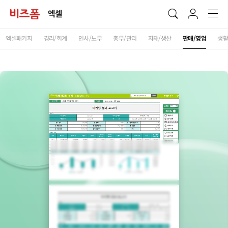
엑셀
엑셀패키지
경리/회계
인사/노무
총무/관리
자재/생산
판매/영업
생활