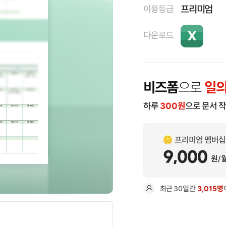
프리미엄
이용등급
다운로드
비즈폼
으로
일의
하루
300
원
으로 문서 
프리미엄 멤버십
9,000
원/
최근
30일
간
3,015명