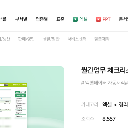
샘플
부서별
업종별
표준
엑셀
PPT
문서
재/생산
판매/영업
생활/일반
서비스센터
맞춤제작
월간업무 체크리
# 엑셀데이터 자동서식
엑셀
경리
카테고리
8,557
조회수