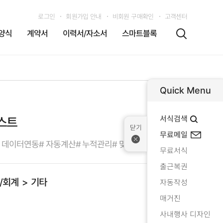
로그인
회원가입 안내
비회원 구매확인
고객센터
양식
계약서
이력서/자소서
스마트블록
Quick Menu
서식검색
스트
무료메일
# 데이터연동
# 자동계산
# 누적관리
# 맞춤형출력
무료서식
출근복권
/회계
기타
자동작성
매거진
사내행사 디자인