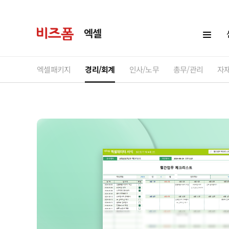
엑셀
엑셀패키지
경리/회계
인사/노무
총무/관리
자