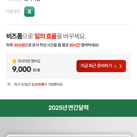
다운로드
비즈폼
으로
일의 효율
을 바꾸세요.
하루
300
원
으로 문서 작성 시간을 월 평균
20시간
절약하세요!
프리미엄 멤버십
지금 퇴근 준비하기
9,000
원/월
최근
30일
간
3,010명
이 가입했어요!
현
2025년 연간달력