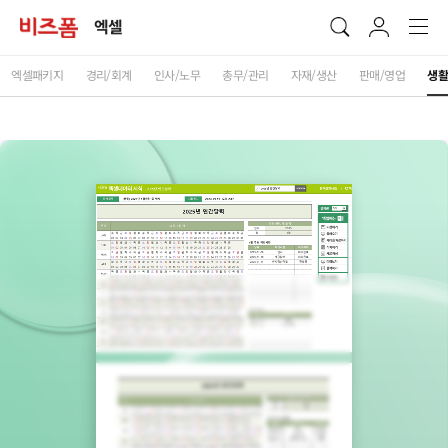
엑셀
엑셀패키지
경리/회계
인사/노무
총무/관리
자재/생산
판매/영업
생활