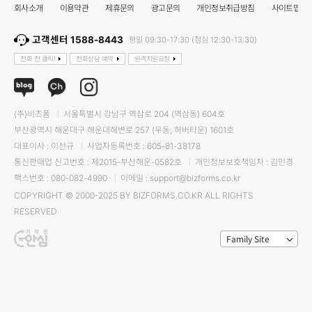
회사소개
이용약관
제휴문의
광고문의
개인정보취급방침
사이트맵
고객센터 1588-8443
평일 09:30-17:30 (점심 12:30-13:30)
전화 전 클릭!
전화상담 예약
원격지원요청
(주)비즈폼
서울특별시 강남구 역삼로 204 (역삼동) 604호
부산광역시 해운대구 해운대해변로 257 (우동, 하버타운) 1601호
대표이사 : 이선규
사업자등록번호 : 605-81-38178
통신판매업 신고번호 : 제2015-부산해운-0582호
개인정보보호책임자 : 김민경
팩스번호 : 080-082-4990
이메일 : support@bizforms.co.kr
COPYRIGHT © 2000-2025 BY BIZFORMS.CO.KR ALL RIGHTS
RESERVED
Family Site