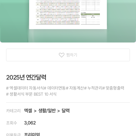
찜하기
2025년 연간달력
# 엑셀데이터 자동서식
# 데이터연동
# 자동계산
# 누적관리
# 맞춤형출력
# 생활서식 부문 BEST 10 서식
엑셀
생활/일반
달력
카테고리
3,062
조회수
프리미엄
이용등급