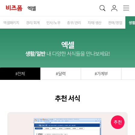
엑셀
엑셀패키지
경리/회계
인사/노무
총무/관리
자재/생산
판매/영업
생활
엑셀
생활/일반
내 다양한 서식들을 만나보세요!
#전체
#달력
#가계부
추천 서식
추천