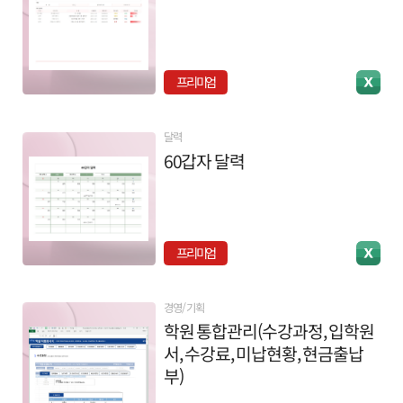
프리미엄
달력
60갑자 달력
프리미엄
경영/기획
학원 통합관리(수강과정, 입학원
서, 수강료, 미납현황, 현금출납
부)