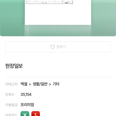
찜하기
현장일보
엑셀
생활/일반
기타
카테고리
35,154
조회수
프리미엄
이용등급
다운로드