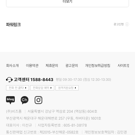
더보기
파워링크
광고신청
회사소개
이용약관
제휴문의
광고문의
개인정보취급방침
사이트맵
고객센터 1588-8443
평일 09:30-17:30 (점심 12:30-13:30)
전화 전 클릭!
전화상담 예약
원격지원요청
(주)비즈폼
서울특별시 강남구 역삼로 204 (역삼동) 604호
부산광역시 해운대구 해운대해변로 257 (우동, 하버타운) 1601호
대표이사 : 이선규
사업자등록번호 : 605-81-38178
통신판매업 신고번호 : 제2015-부산해운-0582호
개인정보보호책임자 : 김민경