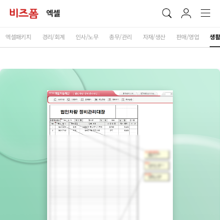
엑셀
엑셀패키지
경리/회계
인사/노무
총무/관리
자재/생산
판매/영업
생활