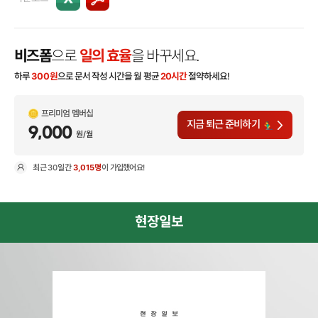
비즈폼
으로
일의 효율
을 바꾸세요.
하루
300
원
으로 문서 작성 시간을 월 평균
20시간
절약하세요!
프리미엄 멤버십
지금 퇴근 준비하기
9,000
원/월
최근
30일
간
3,015명
이 가입했어요!
현
현장일보