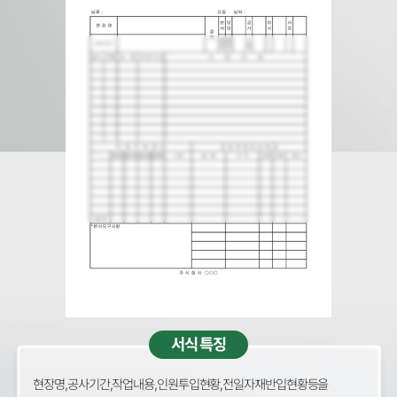
서식 특징
현장명,공사기간,작업내용,인원투입현황,전일자재반입현황등을