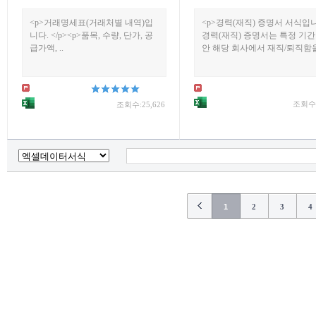
<p>거래명세표(거래처별 내역)입
<p>경력(재직) 증명서 서식입
니다. </p><p>품목, 수량, 단가, 공
경력(재직) 증명서는 특정 기간
급가액, ..
안 해당 회사에서 재직/퇴직함을 
조회수:
조회수:25,626
1
2
3
4