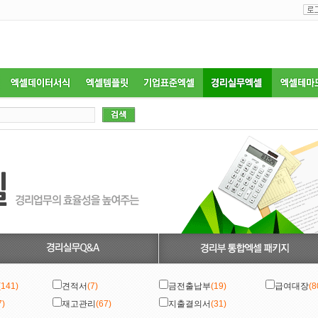
(141)
견적서
(7)
금전출납부
(19)
급여대장
(8
7)
재고관리
(67)
지출결의서
(31)