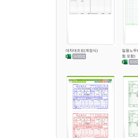
대차대조표(계정식)
일용노무
험 포함)