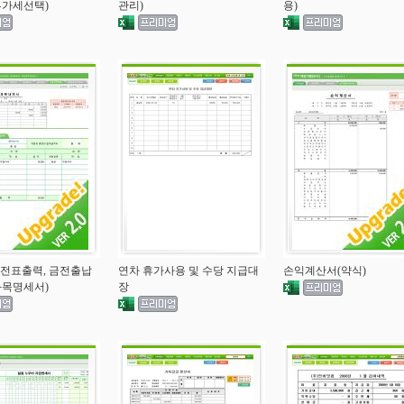
부가세선택)
관리)
용)
전표출력, 금전출납
연차 휴가사용 및 수당 지급대
손익계산서(약식)
과목명세서)
장