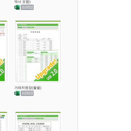
역서 포함)
거래처원장(월별)