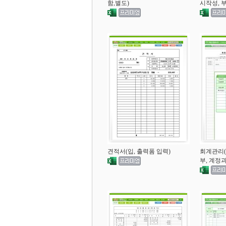
함,별도)
시작성, 
견적서(입, 출력폼 입력)
회계관리(
부, 계정