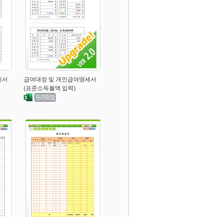
세서
급여대장 및 개인급여명세서
(표준소득월액 입력)