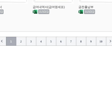
서
급여내역서(급여명세표)
금전출납부
1
2
3
4
5
6
7
8
9
10