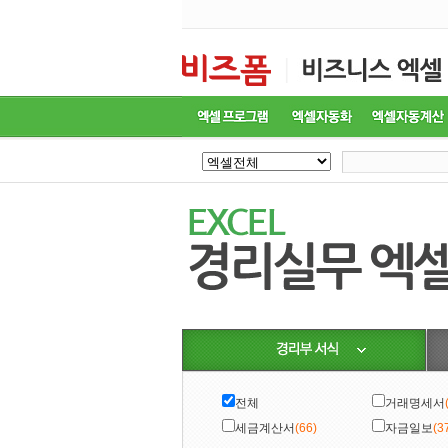
전체
거래명세서
세금계산서
(66)
자금일보
(3