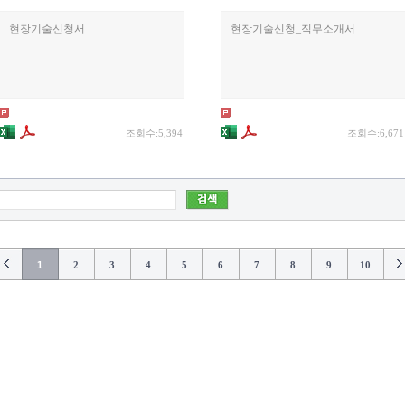
현장기술신청서
현장기술신청_직무소개서
조회수:5,394
조회수:6,671
1
2
3
4
5
6
7
8
9
10