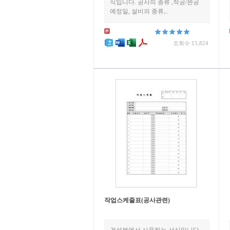
식입니다. 공사의 종류 ,착공/완공
예정일, 설비의 종류,..
조회수:15,824
작업스케줄표(공사관련)